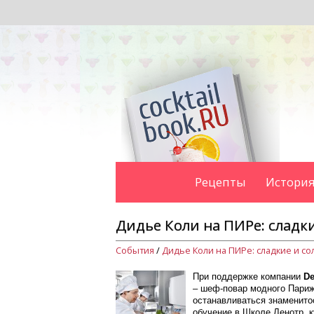
Рецепты
История
Дидье Коли на ПИРе: сладк
События
/
При поддержке компании
De
– шеф-повар модного Париж
останавливаться знаменитос
обучение в Школе Ленотр, 