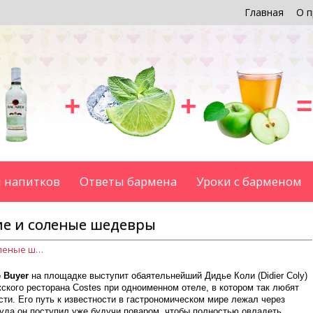
Главная
О п
+
+
=
 напитков
Ответы бармена
Уроки с барменом
ие и соленые шедевры
Дидье Коли на ПИРе: сладкие и соленые шедевры
 Buyer
на площадке выступит обаятельнейший Дидье Коли (Didier Coly)
ского ресторана Costes при одноименном отеле, в котором так любят
ти. Его путь к известности в гастрономическом мире лежал через
куда он поступил уже будучи поваром, чтобы полностью овладеть