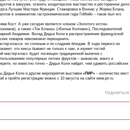
дуктов в вакууме, освоить кондитерское мастерство и ресторанное дело
урса Лучшие Мастера Франции. Стажировка в Воннас у Жоржа Блана,
аллов в знаменитом гастрономическом гиде ГоМийо – таков был его
ьями Кост. А уже сегодня является членом «Золотого котла»
рономов), а также «Ток Бланш» («Белые Колпаки»), Последователей
инарной Академии. Вклад Дидье Коли в распространение французской
ских поваров невозможно переоценить.
стер-класса: по соленым и по сладким блюдам. В ходе первого он
докажет, что кексы бывают не только к чаю, и изумит гостей
 мастер-класс будет посвящен традиционной выпечке с
пользованием популярных летних фруктов – ананасом, манго и
крете, но известно точно – Дидье Коли найдет, чем удивить российских
сы Дидье Коли и другие мероприятия выставки
«ПИР»
– количество мест
й и пройти регистрацию можно с 10 августа на сайте www.pir.ru.
Поделиться: