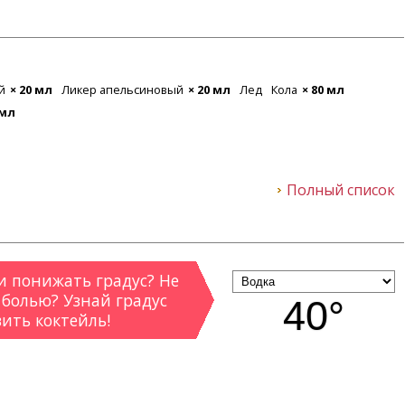
й
× 20 мл
Ликер апельсиновый
× 20 мл
Лед
Кола
× 80 мл
 мл
Полный список
 понижать градус? Не
 болью? Узнай градус
40°
вить коктейль!