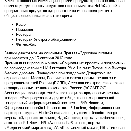
В чиcле основных Номинаций Премии предусмотрена специальная
номинация для сферы индустрии гостеприимства(HoReCa) - «За
продвижение продуктов здорового питания на предприятиях
общественного питания» в категориях:
Кафе
Пиццерия
Ресторан
Ресторан быстрого обслуживания
Фитнес-бар
Заявки участников на соискание Премии «Здоровое питание»
принимаются до 15 октября 2012 года.
Премия инициирована Фондом «Социальные проекты и программы»
во взаимодействии с НИИ питания РАМН в лице Тутельяна Виктора
Александровича. Проводится при поддержке Департамента
образования г. Москвы, Российского союза промышленников и
предпринимателей России (РСПП), Ассоциации отраслевых союзов
агропродовольственного комплекса России (АССАГРОС),
Ассоциации производителей и поставщиков продовольственных
товаров «Руспродсоюз» и других общественных организаций.
Генеральный информационный партнер – РИА Новости;
Официальное онлайн PR-агенство - PR-online; Информационные
партнеры - журнал HoReCa-magazine , журнал «Diabetic Living»,
журнал «Здоровое питание», ИД «Сфера», портал vsezdorovo.com,
агентство PR News, ИД «Альпина Паблишер», портал
«Медицинский маркетинг», ИА «Выставочный мост», ИД «Пищевая