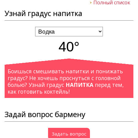
Полный список
Узнай градус напитка
40°
Боишься смешивать напитки и понижать
градус? Не хочешь проснуться с головной
болью? Узнай градус
НАПИТКА
перед тем,
как готовить коктейль!
Задай вопрос бармену
Задать вопрос