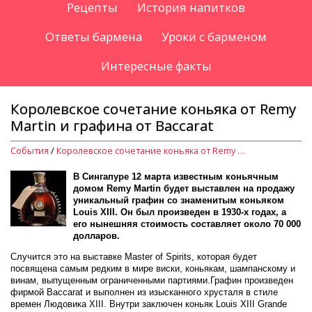
Рецепты
История напитков
Ответы бармена
Уроки с барменом
Интересные факты
Королевское сочетание коньяка от Remy
Martin и графина от Baccarat
События
/
Королевское сочетание коньяка от Remy Martin и графина от Baccarat
В Сингапуре 12 марта известным коньячным
домом Remy Martin будет выставлен на продажу
уникальный графин со знаменитым коньяком
Louis XIII. Он был произведен в 1930-х годах, а
его нынешняя стоимость составляет около 70 000
долларов.
Случится это на выставке Master of Spirits, которая будет
посвящена самым редким в мире виски, коньякам, шампанскому и
винам, выпущенным ограниченными партиями.Графин произведен
фирмой Baccarat и выполнен из изысканного хрусталя в стиле
времен Людовика ХIII. Внутри заключен коньяк Louis XIII Grande