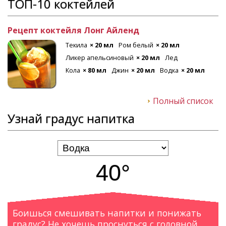
ТОП-10 коктейлей
Рецепт коктейля Лонг Айленд
Текила
× 20 мл
Ром белый
× 20 мл
Ликер апельсиновый
× 20 мл
Лед
Кола
× 80 мл
Джин
× 20 мл
Водка
× 20 мл
Полный список
Узнай градус напитка
40°
Боишься смешивать напитки и понижать
градус? Не хочешь проснуться с головной