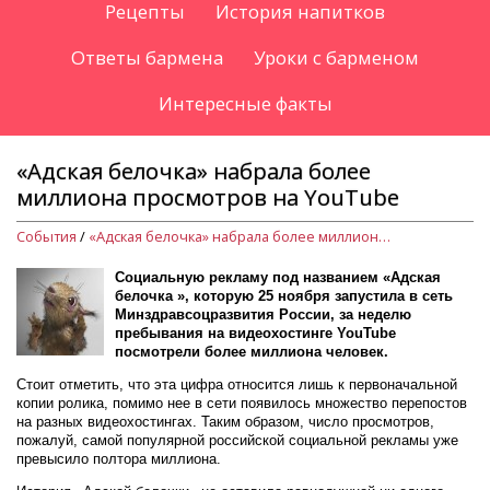
Рецепты
История напитков
Ответы бармена
Уроки с барменом
Интересные факты
«Адская белочка» набрала более
миллиона просмотров на YouTube
События
/
«Адская белочка» набрала более миллиона просмотров на YouTube
Социальную рекламу под названием «
Адская
белочка
», которую 25 ноября запустила в сеть
Минздравсоцразвития России, за неделю
пребывания на видеохостинге YouTube
посмотрели более миллиона человек.
Стоит отметить, что эта цифра относится лишь к первоначальной
копии ролика, помимо нее в сети появилось множество перепостов
на разных видеохостингах. Таким образом, число просмотров,
пожалуй, самой популярной российской социальной рекламы уже
превысило полтора миллиона.