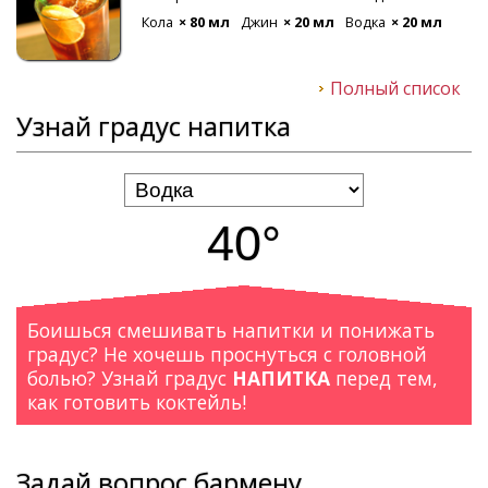
Кола
× 80 мл
Джин
× 20 мл
Водка
× 20 мл
Полный список
Узнай градус напитка
40°
Боишься смешивать напитки и понижать
градус? Не хочешь проснуться с головной
болью? Узнай градус
НАПИТКА
перед тем,
как готовить коктейль!
Задай вопрос бармену