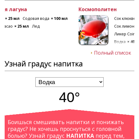
Рецепт коктейля Лонг Айленд
Текила
× 20 мл
Ром белый
× 20 мл
Ликер апельсиновый
× 20 мл
Лед
Кола
× 80 мл
Джин
× 20 мл
Водка
× 20 мл
Полный список
Узнай градус напитка
40°
Боишься смешивать напитки и понижать
градус? Не хочешь проснуться с головной
болью? Узнай градус
НАПИТКА
перед тем,