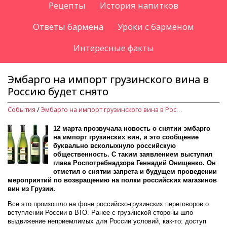
Рецепты
История напитков
Ответы бармена
Уроки с барменом
Интересные факты
Эмбарго на импорт грузинского вина в
Россию будет снято
События
/
Эмбарго на импорт грузинского вина в Россию будет снято
12 марта прозвучала новость о снятии эмбарго
на импорт грузинских вин, и это сообщение
буквально всколыхнуло российскую
общественность. С таким заявлением выступил
глава Роспотребнадзора Геннадий Онищенко. Он
отметил о снятии запрета и будущем проведении
мероприятий по возвращению на полки российских магазинов
вин из Грузии.
Все это произошло на фоне российско-грузинских переговоров о
вступлении России в ВТО. Ранее с грузинской стороны шло
выдвижение неприемлимых для России условий, как-то: доступ