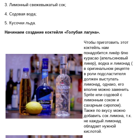
3. Лимонный свежевыжатый сок;
4. Содовая вода;
5. Кусочки льда.
Начинаем создание коктейля «Голубая лагуна».
Чтобы приготовить этот
коктейль нам
понадобится ликёр блю
курасао (апельсиновый
ликер), водка и лимонад (
в оригинальном рецепте
в роли подсластителя
должен выступать
лимонад, однако, его
вполне можно заменить
Sprite или содовой с
лимонным соком и
сахарным сиропом).
Также по вкусу можно
добавить сок лимона, т.к.
не каждый лимонад
обладает нужной
кислотой.