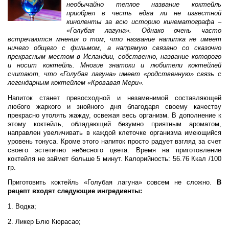
необычайно теплое название коктейль
приобрел в честь едва ли не известной
киноленты за всю историю кинематографа –
«Голубая лагуна». Однако очень часто
встречаются мнения о том, что название напитка не имеет
ничего общего с фильмом, а напрямую связано со сказочно
прекрасным местом в Исландии, собственно, название которого
и носит коктейль. Многие знатоки и любители коктейлей
считают, что «Голубая лагуна» имеет «родственную» связь с
легендарным коктейлем «Кровавая Мери».
Напиток станет превосходной и незаменимой составляющей
любого жаркого и знойного дня благодаря своему качеству
прекрасно утолять жажду, освежая весь организм. В дополнение к
этому коктейль, обладающий безумно приятным ароматом,
направлен увеличивать в каждой клеточке организма имеющийся
уровень тонуса. Кроме этого напиток просто радует взгляд за счет
своего эстетично небесного цвета. Время на приготовление
коктейля не займет больше 5 минут. Калорийность: 56.76 Ккал /100
гр.
Приготовить коктейль «Голубая лагуна» совсем не сложно.
В
рецепт входят следующие ингредиенты:
1. Водка;
2. Ликер Блю Кюрасао;