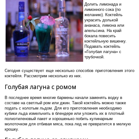
Долить лимонада и
лимонного сока (по
желанию). Коктейль
украсить долькой
ананаса, лимона или
апельсина. На край
бокала повесить
коктейльную вишенку.
Подавать коктейль
«Голубая лагуна» с
трубочкой.
Сегодня существует еще несколько способов приготовления этого
коктейля.
Рассмотрим несколько из них.
Голубая лагуна с ромом
В последнее время многие бармены начали заменять водку в
составе на светлый ром или джин.
Такой коктейль можно также
подать с колотым льдом. Для его приготовления необходимо
кубики льда измельчить в блендере или уложить их в плотный
полиэтиленовый пакет и хорошенько побить кулинарным
молоточком для отбивая мяса, пока лед не превратится в мелкую
крошку.