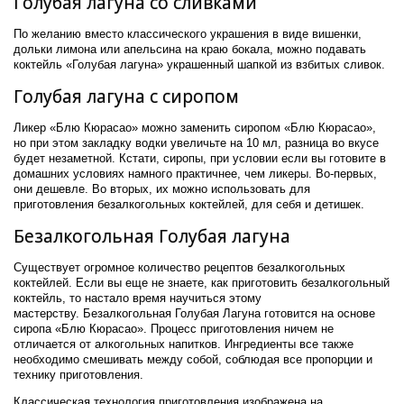
Голубая лагуна со сливками
По желанию вместо классического украшения в виде вишенки,
дольки лимона или апельсина на краю бокала, можно подавать
коктейль «Голубая лагуна» украшенный шапкой из взбитых сливок.
Голубая лагуна с сиропом
Ликер «Блю Кюрасао» можно заменить сиропом «Блю Кюрасао»,
но при этом закладку водки увеличьте на 10 мл, разница во вкусе
будет незаметной. Кстати, сиропы, при условии если вы готовите в
домашних условиях намного практичнее, чем ликеры. Во-первых,
они дешевле. Во вторых, их можно использовать для
приготовления безалкогольных коктейлей, для себя и детишек.
Безалкогольная Голубая лагуна
Существует огромное количество рецептов безалкогольных
коктейлей.
Если вы еще не знаете,
как приготовить безалкогольный
коктейль
, то настало время научиться этому
мастерству.
Безалкогольная Голубая Лагуна готовится на основе
сиропа «Блю Кюрасао». П
роцесс приготовления ничем не
отличается от алкогольных напитков. Ингредиенты все также
необходимо смешивать между собой, соблюдая все пропорции и
технику приготовления.
Классическая технология приготовления изображена на