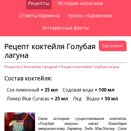
Рецепты
История напитков
Ответы бармена
Уроки с барменом
Интересные факты
Рецепт коктейля Голубая
Еще рецепт
лагуна
Рецепты
/
Коктейли с водкой
/
Рецепт коктейля Голубая лагуна
Состав коктейля:
Сок лимонный
× 25 мл
Содовая вода
× 100 мл
Ликер Blue Curacao
× 25 мл
Лед
Водка
× 50 мл
Свою историю существования коктейль
«Голубая лагуна» начал благодаря
американскому бармену Энди МакЭлхону. Свое