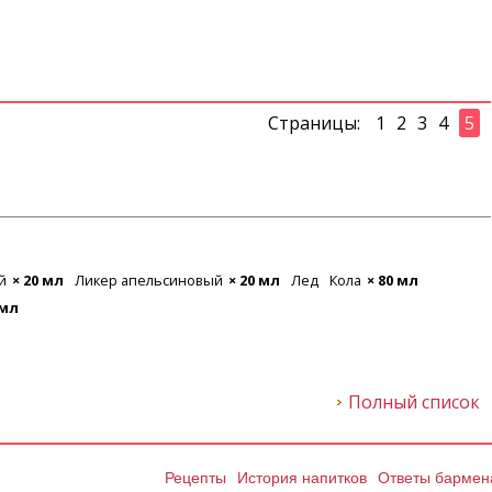
Страницы:
1
2
3
4
5
й
× 20 мл
Ликер апельсиновый
× 20 мл
Лед
Кола
× 80 мл
 мл
Полный список
Рецепты
История напитков
Ответы бармен