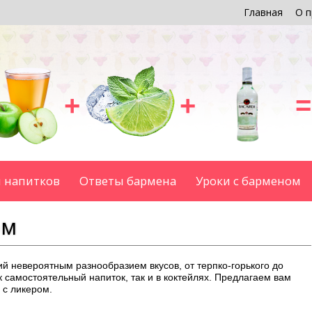
Главная
О п
+
+
=
 напитков
Ответы бармена
Уроки с барменом
ом
й невероятным разнообразием вкусов, от терпко-горького до
 самостоятельный напиток, так и в коктейлях. Предлагаем вам
 с ликером.