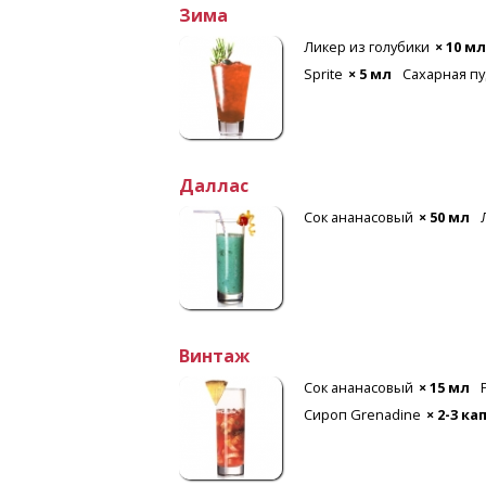
Зима
Ликер из голубики
× 10 мл
Sprite
× 5 мл
Сахарная п
Даллас
Сок ананасовый
× 50 мл
Винтаж
Сок ананасовый
× 15 мл
Сироп Grenadine
× 2-3 ка