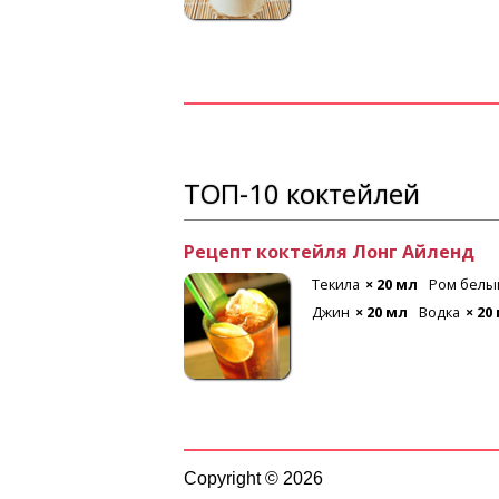
ТОП-10 коктейлей
Рецепт коктейля Лонг Айленд
 мл
Лимон
Текила
× 20 мл
Ром белы
Джин
× 20 мл
Водка
× 20
Copyright © 2026