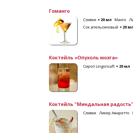
Гоманго
Сливки
× 20 мл
Манго
Л
Сок апельсиновый
× 20 м
Коктейль «Опухоль мозга»
Сироп Lingonsaft
× 20 мл
Коктейль "Миндальная радость
Сливки
Ликер Амаретто