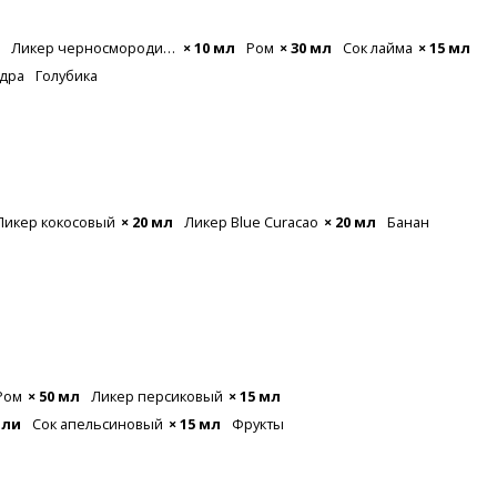
Ликер черносмородиновый
× 10 мл
Ром
× 30 мл
Сок лайма
× 15 мл
удра
Голубика
Ликер кокосовый
× 20 мл
Ликер Blue Curacao
× 20 мл
Банан
Ром
× 50 мл
Ликер персиковый
× 15 мл
пли
Сок апельсиновый
× 15 мл
Фрукты