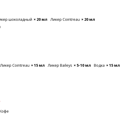
икер шоколадный
× 20 мл
Ликер Cointreau
× 20 мл
л
Ликер Cointreau
× 15 мл
Ликер Baileys
× 5-10 мл
Водка
× 15 мл
"
Кофе