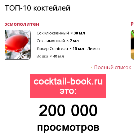
ТОП-10 коктейлей
Рецепт коктейля Лонг Айленд
Текила
× 20 мл
Ром белый
× 20 мл
Ликер апельсиновый
× 20 мл
Лед
Кола
× 80 мл
Джин
× 20 мл
Водка
× 20 мл
Полный список