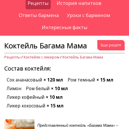
Рецепты
История напитков
Ответы бармена
Уроки с барменом
Интересные факты
Коктейль Багама Мама
Еще рецепт
Рецепты
/
Коктейли с ликером
/
Коктейль Багама Мама
Состав коктейля:
Сок ананасовый
× 120 мл
Ром темный
× 15 мл
Лимон
Ром белый
× 10 мл
Ликер кофейный
× 10 мл
Ликер кокосовый
× 15 мл
Представленный коктейль «Багама Мама» –