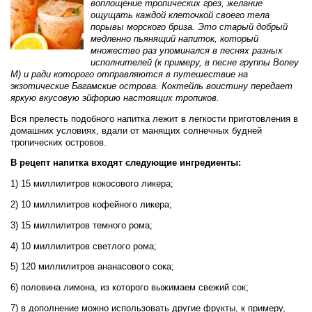
воплощение тропических грез, желание
ощущать каждой клеточкой своего тела
порывы морского бриза. Это старый добрый
медленно пьянящий напиток, который
множество раз упоминался в песнях разных
исполнителей (к примеру, в песне группы Boney
M) и ради которого отправляются в путешествие на
экзотические Багамские острова. Коктейль воистину передает
яркую вкусовую эйфорию настоящих тропиков.
Вся прелесть подобного напитка лежит в легкости приготовления в
домашних условиях, вдали от манящих солнечных будней
тропических островов.
В рецепт напитка входят следующие ингредиенты:
1) 15 миллилитров кокосового ликера;
2) 10 миллилитров кофейного ликера;
3) 15 миллилитров темного рома;
4) 10 миллилитров светлого рома;
5) 120 миллилитров ананасового сока;
6) половина лимона, из которого выжимаем свежий сок;
7) в дополнение можно использовать другие фрукты, к примеру,