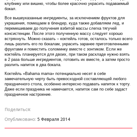
клубнику или вишню, чтобы более красочно украсить подаваемый
бокал.
Все вышеуказанные ингредиенты, за исключением фруктов для
украшения, помещаем в блендер, куда также добавляем лед, и
перемешиваем до получения взбитой массы слегка тягучей
консистенции. После этого полученную массу следует хорошо
встряхнуть. Можно сказать – коктейль готов, осталось только всего
лишь разлить его по бокалам, украсить заранее приготовленными
фруктами и поместить соломинку вместе с зонтиком. Если же
коктейль планируется для двоих, при таком раскладе нужно взять
в 2 раза больше ингредиентов, готовить их вместе, а затем просто
разлить напиток в два бокала.
Коктейль «Bahama mama» потенциально несет в себе
замечательную черту быть превосходной составляющей любого
праздничного стола, особенно интересно подавать напиток к торту.
Даже если праздника не намечается, напиток сам по себе задаст
праздничное настроение.
Поделиться:
Опубликовано:
5 Февраля 2014