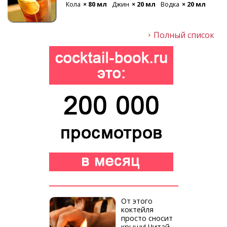
Кола
× 80 мл
Джин
× 20 мл
Водка
× 20 мл
Полный список
От этого
коктейля
просто сносит
крышу! Читай