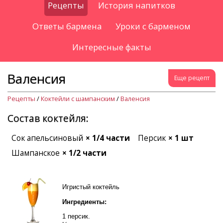
Рецепты
История напитков
Ответы бармена
Уроки с барменом
Интересные факты
Валенсия
Еще рецепт
Рецепты
/
Коктейли с шампанским
/
Валенсия
Состав коктейля:
Сок апельсиновый
× 1/4 части
Персик
× 1 шт
Шампанское
× 1/2 части
Игристый коктейль
Ингредиенты:
1 персик.