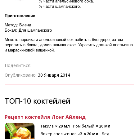
¼ части апельсинового сока.
½ части шампанского.
Приготовление
Метод: Бленд
Бокал: Для шампанского
Мякоть персика и апельсиновый сок взбить в блендере, затем
перелить в бокал, долив шампанское. Украсить долькой апельсина
и мараскиновой вишенкой.
Поделиться:
Опубликовано:
30 Января 2014
ТОП-10 коктейлей
Рецепт коктейля Лонг Айленд
Текила
× 20 мл
Ром белый
× 20 мл
Ликер апельсиновый
× 20 мл
Лед