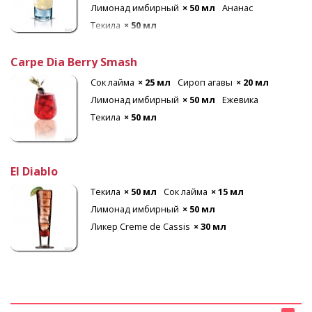
Лимонад имбирный
× 50 мл
Ананас
Текила
× 50 мл
Carpe Dia Berry Smash
Сок лайма
× 25 мл
Сироп агавы
× 20 мл
Лимонад имбирный
× 50 мл
Ежевика
Текила
× 50 мл
El Diablo
Текила
× 50 мл
Сок лайма
× 15 мл
Лимонад имбирный
× 50 мл
Ликер Creme de Cassis
× 30 мл