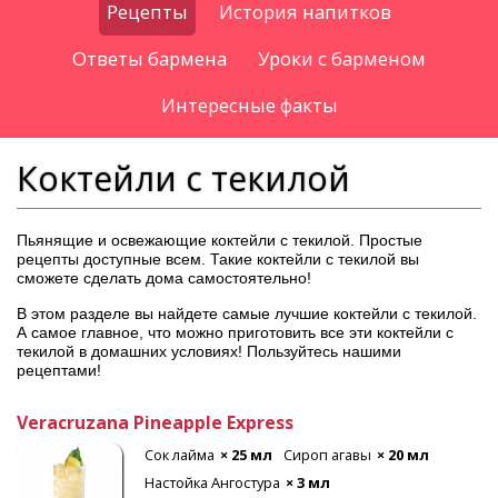
Рецепты
История напитков
Ответы бармена
Уроки с барменом
Интересные факты
Коктейли с текилой
Пьянящие и освежающие коктейли с текилой. Простые
рецепты доступные всем. Такие коктейли с текилой вы
сможете сделать
дома
самостоятельно!
В этом разделе вы найдете самые лучшие коктейли с текилой.
А самое главное, что можно приготовить все эти коктейли с
текилой в домашних условиях! Пользуйтесь нашими
рецептами!
Veracruzana Pineapple Express
Сок лайма
× 25 мл
Сироп агавы
× 20 мл
Настойка Ангостура
× 3 мл