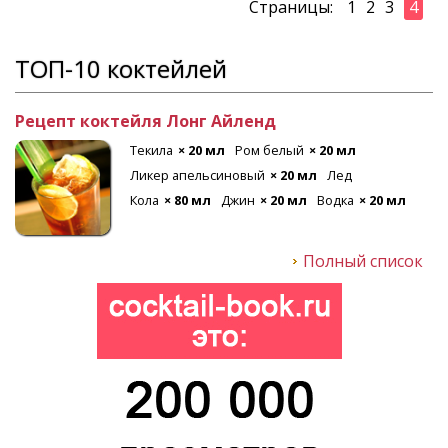
Страницы:
1
2
3
4
ТОП-10 коктейлей
Рецепт коктейля Лонг Айленд
Текила
× 20 мл
Ром белый
× 20 мл
Ликер апельсиновый
× 20 мл
Лед
Кола
× 80 мл
Джин
× 20 мл
Водка
× 20 мл
Полный список