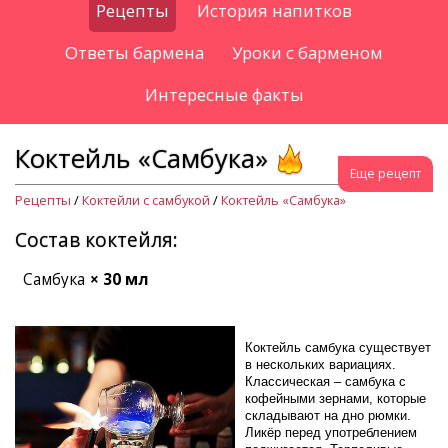
Рецепты
История напитков
Ответы бармена
Уроки с барменом
Интересные факты
Коктейль «Самбука»
Еще рецепт
Рецепты
/
Коктейли с самбукой
/
Коктейль «Самбука»
Состав коктейля:
Самбука
× 30 мл
Коктейль самбука существует
в нескольких вариациях.
Классическая – самбука с
кофейными зернами, которые
складывают на дно рюмки.
Ликёр перед употреблением