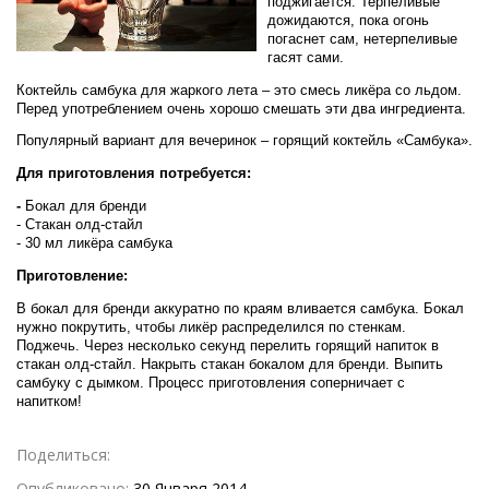
поджигается. Терпеливые
дожидаются, пока огонь
погаснет сам, нетерпеливые
гасят сами.
Коктейль самбука для жаркого лета – это смесь ликёра со льдом.
Перед употреблением очень хорошо смешать эти два ингредиента.
Популярный вариант для вечеринок – горящий коктейль «Самбука».
Для приготовления потребуется:
-
Бокал для бренди
- Стакан олд-стайл
- 30 мл ликёра самбука
Приготовление:
В бокал для бренди аккуратно по краям вливается самбука. Бокал
нужно покрутить, чтобы ликёр распределился по стенкам.
Поджечь. Через несколько секунд перелить горящий напиток в
стакан олд-стайл. Накрыть стакан бокалом для бренди. Выпить
самбуку с дымком. Процесс приготовления соперничает с
напитком!
Поделиться:
Опубликовано:
30 Января 2014