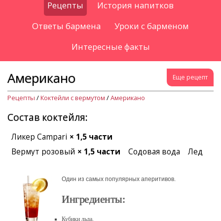
Рецепты
История напитков
Ответы бармена
Уроки с барменом
Интересные факты
Американо
Еще рецепт
Рецепты
/
Коктейли с вермутом
/
Американо
Состав коктейля:
Ликер Campari
× 1,5 части
Вермут розовый
× 1,5 части
Содовая вода
Лед
Один из самых популярных аперитивов.
Ингредиенты:
Кубики льда.