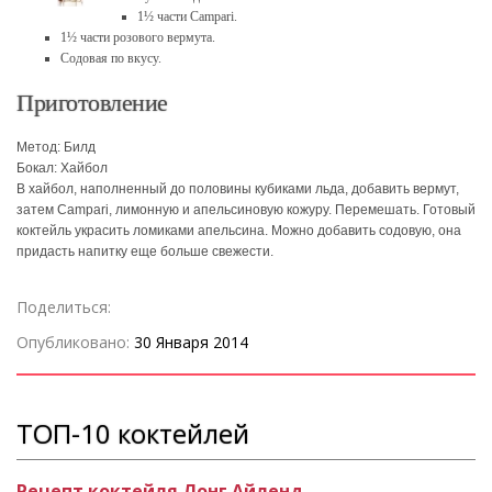
1½ части Campari.
1½ части розового вермута.
Содовая по вкусу.
Приготовление
Метод: Билд
Бокал: Хайбол
В хайбол, наполненный до половины кубиками льда, добавить вермут,
затем Campari, лимонную и апельсиновую кожуру. Перемешать. Готовый
коктейль украсить ломиками апельсина. Можно добавить содовую, она
придасть напитку еще больше свежести.
Поделиться:
Опубликовано:
30 Января 2014
ТОП-10 коктейлей
Рецепт коктейля Лонг Айленд