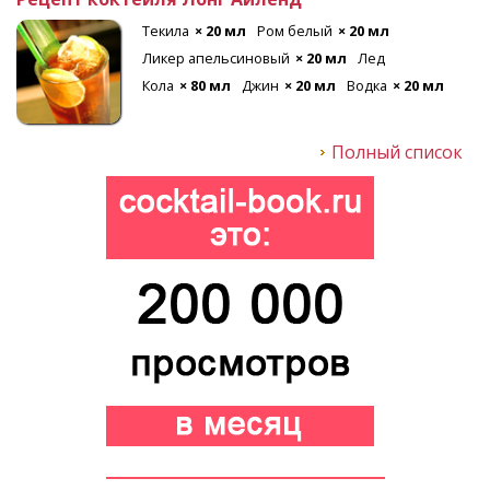
Текила
× 20 мл
Ром белый
× 20 мл
Ликер апельсиновый
× 20 мл
Лед
Кола
× 80 мл
Джин
× 20 мл
Водка
× 20 мл
Полный список