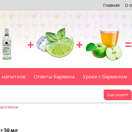
Главная
О п
+
+
=
 напитков
Ответы бармена
Уроки с барменом
Еще рецепт
ергетиком
× 50 мл