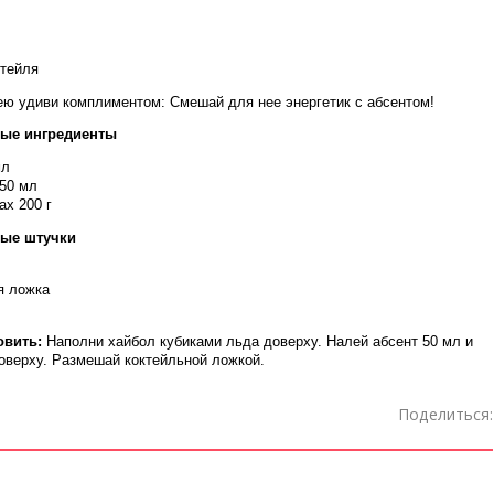
ктейля
ю удиви комплиментом: Смешай для нее энергетик с абсентом!
ые ингредиенты
мл
150 мл
ах 200 г
ые штучки
я ложка
овить:
Наполни хайбол кубиками льда доверху. Налей абсент 50 мл и
оверху. Размешай коктейльной ложкой.
Поделиться: