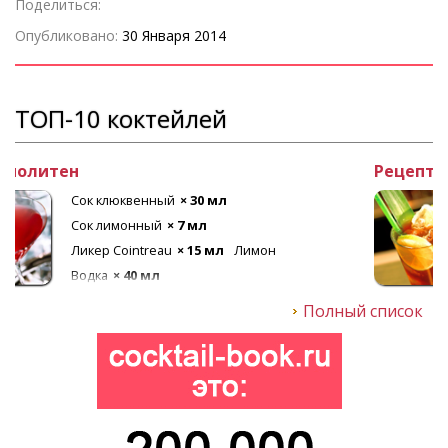
Поделиться:
Опубликовано:
30 Января 2014
ТОП-10 коктейлей
Рецепт коктейля Лонг Айленд
Текила
× 20 мл
Ром белый
× 20 мл
Ликер апельсиновый
× 20 мл
Лед
Кола
× 80 мл
Джин
× 20 мл
Водка
× 20 мл
Полный список