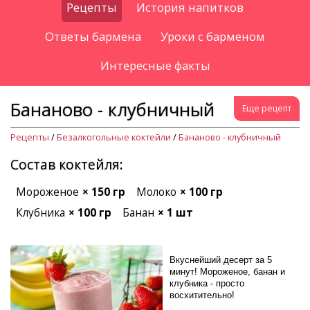
Рецепты
История напитков
Ответы бармена
Уроки с барменом
Интересные факты
Бананово - клубничный
Еще рецепт
Рецепты
/
Безалкогольные коктейли
/
Бананово - клубничный
Состав коктейля:
Мороженое
× 150 гр
Молоко
× 100 гр
Клубника
× 100 гр
Банан
× 1 шт
Вкуснейший десерт за 5
минут! Мороженое, банан и
клубника - просто
восхитительно!