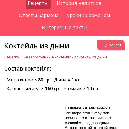
Рецепты
История напитков
Ответы бармена
Уроки с барменом
Интересные факты
Коктейль из дыни
Еще рецепт
Рецепты
/
Безалкогольные коктейли
/
Коктейль из дыни
Состав коктейля:
Мороженое
× 80 гр
Дыня
× 1 кг
Крошеный лед
× 160 гр
Базилик
× 10 гр
Название измельченных в
блендере ягод и фруктов
произошло от английского
«smooth» — однородный.
Авторство этой «жидкой еды»