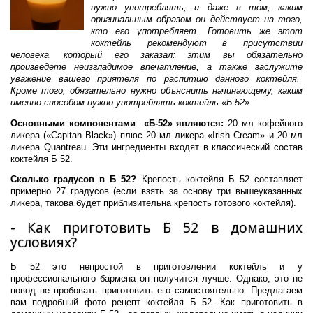
нужно употреблять, и даже в том, каким
оригинальным образом он действует на того,
кто его употребляет. Готовить же этот
коктейль рекомендуют в присутствии
человека, который его заказал: этим вы обязательно
произведете неизгладимое впечатление, а также заслужите
уважение вашего приятеля по распитию данного коктейля.
Кроме того, обязательно нужно объяснить начинающему, каким
именно способом нужно употреблять коктейль «Б-52».
Основными компонентами «Б-52» являются:
20 мл кофейного
ликера («Capitan Black») плюс 20 мл ликера «Irish Cream» и 20 мл
ликера Quantreau. Эти ингредиенты входят в классический состав
коктейля Б 52.
Сколько градусов в Б 52?
Крепость коктейля Б 52 составляет
примерно 27 градусов (если взять за основу три вышеуказанных
ликера, такова будет приблизительна крепость готового коктейля).
- Как приготовить Б 52 в домашних
условиях?
Б 52 это непростой в приготовлении коктейль и у
профессионального бармена он получится лучше. Однако, это не
повод не пробовать приготовить его самостоятельно. Предлагаем
вам подробный фото рецепт коктейля Б 52. Как приготовить в