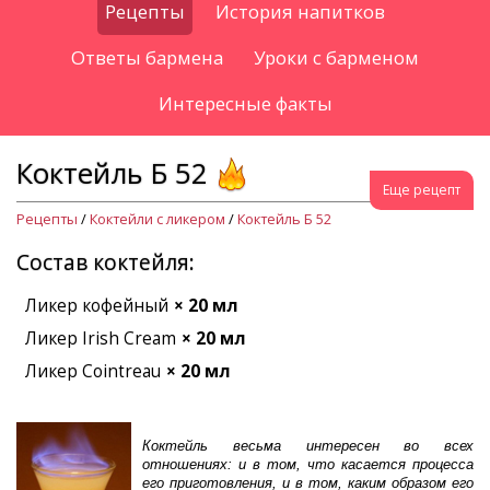
Рецепты
История напитков
Ответы бармена
Уроки с барменом
Интересные факты
Коктейль Б 52
Еще рецепт
Рецепты
/
Коктейли с ликером
/
Коктейль Б 52
Состав коктейля:
Ликер кофейный
× 20 мл
Ликер Irish Cream
× 20 мл
Ликер Cointreau
× 20 мл
Коктейль весьма интересен во всех
отношениях: и в том, что касается процесса
его приготовления, и в том, каким образом его