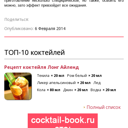
приготовление несколько специфическое, но также, освоить его
можно, зато эффект превзойдет все ожидания.
Поделиться:
Опубликовано:
6 Февраля 2014
ТОП-10 коктейлей
Рецепт коктейля Лонг Айленд
Текила
× 20 мл
Ром белый
× 20 мл
Ликер апельсиновый
× 20 мл
Лед
Кола
× 80 мл
Джин
× 20 мл
Водка
× 20 мл
Полный список