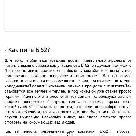
- Как пить Б 52?
Для того, чтобы ваш товарищ достиг правильного эффекта от
пития, а именно виража как у самолета Б-52, он должен как можно
быстрее вставить соломинку в бокал с коктейлем и выпить все
содержимое, пока на поверхности горит огонек. Вот тут самое
главная и оригинальная особенность: «пилот »начинает пить еще
холодноватый сладкий коктейль, однако в процессе пития коктейль
становится все теплее и теплее, а под конец он уже станет просто
горячим. Именно это и обеспечит тот самый, головокружительный
эффект невероятно быстрого взлета и виража. Кроме того,
коктейль «Б-52» привлекателен тем, что, если не перебарщивать с
его употреблением, то и «посадка» для вас будет мягкой: то есть
спустя буквально несколько минут, вы снова сможете трезво
смотреть на окружающих вас людей.
Как вы поняли, ингредиенты для коктейля «Б-52» просты,