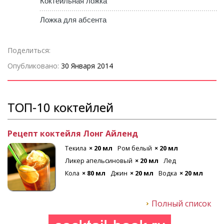
Коктейльная ложка
Ложка для абсента
Поделиться:
Опубликовано:
30 Января 2014
ТОП-10 коктейлей
Рецепт коктейля Лонг Айленд
Текила
× 20 мл
Ром белый
× 20 мл
Ликер апельсиновый
× 20 мл
Лед
Кола
× 80 мл
Джин
× 20 мл
Водка
× 20 мл
Полный список