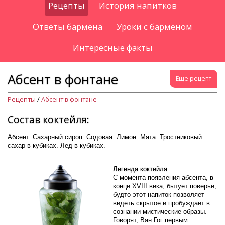
Рецепты
История напитков
Ответы бармена
Уроки с барменом
Интересные факты
Абсент в фонтане
Еще рецепт
Рецепты
/
Абсент в фонтане
Состав коктейля:
Абсент. Сахарный сироп. Содовая. Лимон. Мята. Тростниковый
сахар в кубиках. Лед в кубиках.
Легенда коктейля
С момента появления абсента, в
конце XVIII века, бытует поверье,
будто этот напиток позволяет
видеть скрытое и пробуждает в
сознании мистические образы.
Говорят, Ван Гог первым