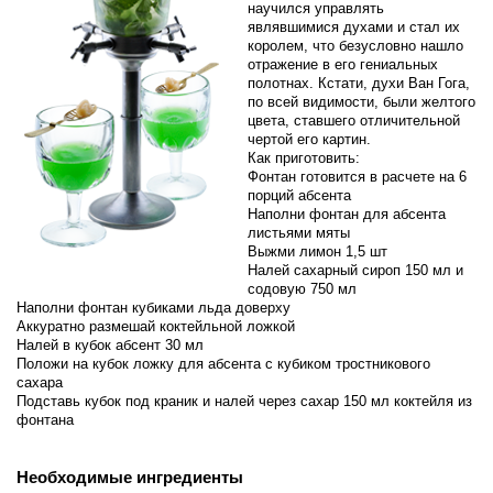
научился управлять
являвшимися духами и стал их
королем, что безусловно нашло
отражение в его гениальных
полотнах. Кстати, духи Ван Гога,
по всей видимости, были желтого
цвета, ставшего отличительной
чертой его картин.
Как приготовить:
Фонтан готовится в расчете на 6
порций абсента
Наполни фонтан для абсента
листьями мяты
Выжми лимон 1,5 шт
Налей сахарный сироп 150 мл и
содовую 750 мл
Наполни фонтан кубиками льда доверху
Аккуратно размешай коктейльной ложкой
Налей в кубок абсент 30 мл
Положи на кубок ложку для абсента с кубиком тростникового
сахара
Подставь кубок под краник и налей через сахар 150 мл коктейля из
фонтана
Необходимые ингредиенты