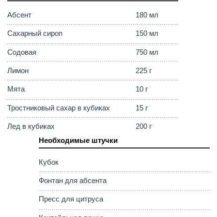
Абсент
180
мл
Сахарный сироп
150
мл
Содовая
750
мл
Лимон
225
г
Мята
10
г
Тростниковый сахар в кубиках
15
г
Лед в кубиках
200
г
Необходимые штучки
Кубок
Фонтан для абсента
Пресс для цитруса