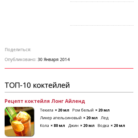
Пресс для цитруса
Коктейльная ложка
Трубочки
Поделиться:
Опубликовано:
30 Января 2014
ТОП-10 коктейлей
Рецепт коктейля Лонг Айленд
Текила
× 20 мл
Ром белый
× 20 мл
Ликер апельсиновый
× 20 мл
Лед
Кола
× 80 мл
Джин
× 20 мл
Водка
× 20 мл