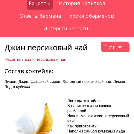
Рецепты
История напитков
Ответы бармена
Уроки с барменом
Интересные факты
Джин персиковый чай
Еще рецепт
Рецепты
/
Джин персиковый чай
Состав коктейля:
Лимон. Джин. Сахарный сироп. Холодный персиковый чай. Лимон.
Лед в кубиках.
Легенда коктейля
В палитре жизни краски
разбавляй.
Начни, мешая джин и персиковый
чай!
Как приготовить:
Наполни хайбол кубиками льда