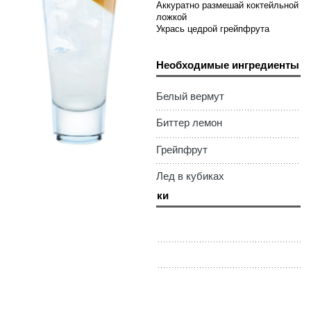
Аккуратно размешай коктейльной
ложкой
Укрась цедрой грейпфрута
Необходимые ингредиенты
Белый вермут
Биттер лемон
Грейпфрут
Лед в кубиках
Необходимые штучки
Хайбол
Нож для цедры
Коктейльная ложка
Трубочки