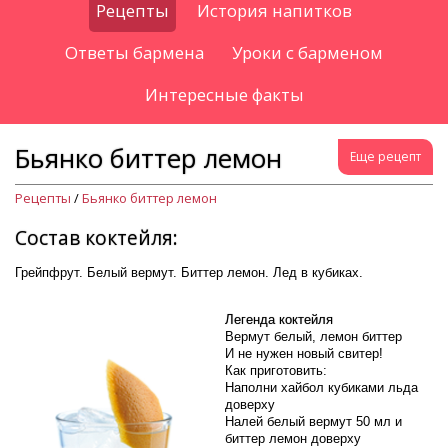
Рецепты
История напитков
Ответы бармена
Уроки с барменом
Интересные факты
Бьянко биттер лемон
Еще рецепт
Рецепты
/
Бьянко биттер лемон
Состав коктейля:
Грейпфрут. Белый вермут. Биттер лемон. Лед в кубиках.
Легенда коктейля
Вермут белый, лемон биттер
И не нужен новый свитер!
Как приготовить:
Наполни хайбол кубиками льда
доверху
Налей белый вермут 50 мл и
биттер лемон доверху