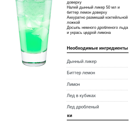
доверху
Налей дынный ликер 50 мл и
биттер лемон доверху
Аккуратно размешай коктейльной
ложкой
Досыпь немного дробленого льда
и укрась цедрой лимона
Необходимые ингредиенты
Дынный ликер
Биттер лемон
Лимон
Лед в кубиках
Лед дробленый
Необходимые штучки
Хайбол