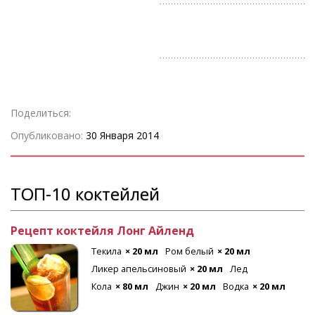
Коктейльная ложка
Трубочки
Нож для цедры
Поделиться:
Опубликовано:
30 Января 2014
ТОП-10 коктейлей
Рецепт коктейля Лонг Айленд
Текила
× 20 мл
Ром белый
× 20 мл
Ликер апельсиновый
× 20 мл
Лед
Кола
× 80 мл
Джин
× 20 мл
Водка
× 20 мл