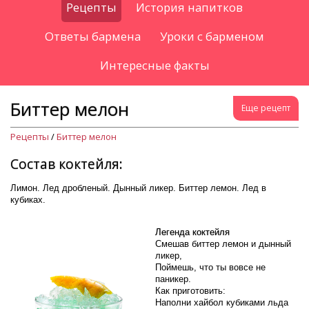
Рецепты
История напитков
Ответы бармена
Уроки с барменом
Интересные факты
Биттер мелон
Еще рецепт
Рецепты
/
Биттер мелон
Состав коктейля:
Лимон. Лед дробленый. Дынный ликер. Биттер лемон. Лед в
кубиках.
Легенда коктейля
Смешав биттер лемон и дынный
ликер,
Поймешь, что ты вовсе не
паникер.
Как приготовить:
Наполни хайбол кубиками льда