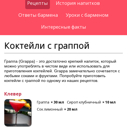
Рецепты
История напитков
Ответы бармена
Уроки с барменом
Интересные факты
Коктейли с граппой
Граппа (Grappa) - это достаточно крепкий напиток, который
можно употреблять в чистом виде или использовать для
приготовления коктейлей. Grappa замечательно сочетается с
любыми соками и фруктами. Попробуйте приготовить
коктейли с граппой по одному из наших рецептов.
Клевер
Граппа
× 30 мл
Сироп клубничный
× 10 мл
Сок лимонный
× 20 мл