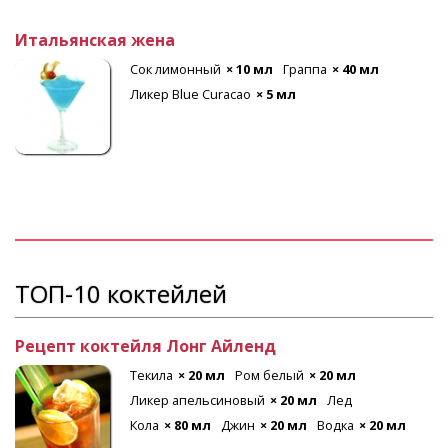
Итальянская жена
Сок лимонный
× 10 мл
Граппа
× 40 мл
Ликер Blue Curacao
× 5 мл
ТОП-10 коктейлей
Рецепт коктейля Лонг Айленд
Текила
× 20 мл
Ром белый
× 20 мл
Ликер апельсиновый
× 20 мл
Лед
Кола
× 80 мл
Джин
× 20 мл
Водка
× 20 мл