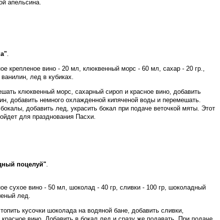
ой апельсина.
а"
.
ное крепленое вино - 20 мл, клюквенный морс - 60 мл, сахар - 20 гр.,
 ванилин, лед в кубиках.
ешать клюквенный морс, сахарный сироп и красное вино, добавить
ин, добавить немного охлажденной кипяченой воды и перемешать.
бокалы, добавить лед, украсить бокал при подаче веточкой мяты. Этот
дойдет для празднования Пасхи.
дный поцелуй"
.
ное сухое вино - 50 мл, шоколад - 40 гр, сливки - 100 гр, шоколадный
шеный лед.
топить кусочки шоколада на водяной бане, добавить сливки,
красное вино. Добавить в бокал лед и сразу же подавать. При подаче