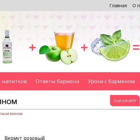
Главная
О п
+
+
=
 напитков
Ответы бармена
Уроки с барменом
ином
Еще рецепт
асным вином
Вермут розовый