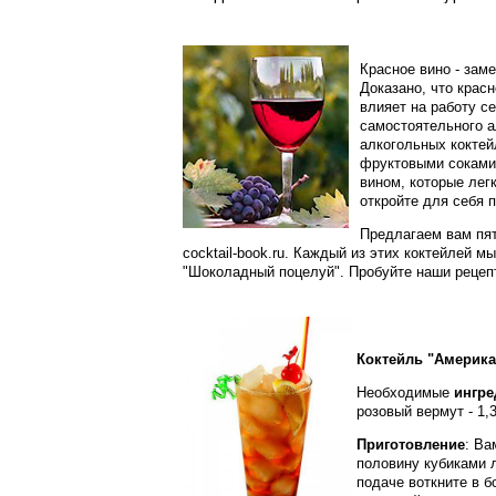
Красное вино - зам
Доказано, что крас
влияет на работу с
самостоятельного а
алкогольных коктейл
фруктовыми соками,
вином, которые лег
откройте для себя п
Предлагаем вам пят
cocktail-book.ru. Каждый из этих коктейлей 
"Шоколадный поцелуй". Пробуйте наши рецепт
Коктейль "Америка
Необходимые
ингре
розовый вермут - 1,3
Приготовление
: Ва
половину кубиками л
подаче воткните в б