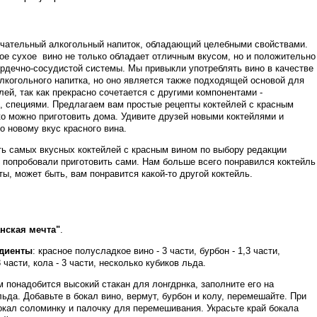
ечательный алкогольный напиток, обладающий целебными свойствами.
ное сухое вино не только обладает отличным вкусом, но и положительно
ердечно-сосудистой системы. Мы привыкли употреблять вино в качестве
лкогольного напитка, но оно является также подходящей основой для
ей, так как прекрасно сочетается с другими компонентами -
 специями. Предлагаем вам простые рецепты коктейлей с красным
ко можно приготовить дома. Удивите друзей новыми коктейлями и
о новому вкус красного вина.
ь самых вкусных коктейлей с красным вином по выбору редакции
мы попробовали приготовить сами. Нам больше всего понравился коктейль
ы, может быть, вам понравится какой-то другой коктейль.
нская мечта"
.
диенты
: красное полусладкое вино - 3 части, бурбон - 1,3 части,
 части, кола - 3 части, несколько кубиков льда.
м понадобится высокий стакан для лонгдрнка, заполните его на
ьда. Добавьте в бокал вино, вермут, бурбон и колу, перемешайте. При
окал соломинку и палочку для перемешивания. Украсьте край бокала