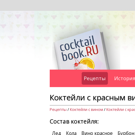
Рецепты
История
Коктейли с красным в
Рецепты
/
Коктейли с вином
/
Коктейли с кр
Состав коктейля:
Лед
Кола
Вино красное
Бурбон