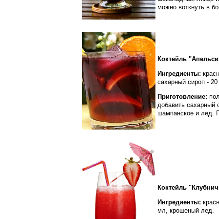
можно воткнуть в бо
Коктейль "Апельси
Ингредиенты:
красн
сахарный сироп - 20
Приготовление:
пол
добавить сахарный 
шампанское и лед. 
Коктейль "Клубни
Ингредиенты:
красн
мл, крошеный лед.