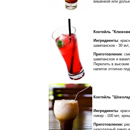
вишенкой или дольк
Коктейль "Клюковк
Ингредиенты
: крас
шампанское - 30 мл,
Приготовление
: см
шампанское и ванил
Перелить в высокие 
напиток отлично по
Коктейль "Шокола
Ингредиенты
: крас
ликер - 100 мл, кро
Приготовление:
рас
шоколадный ликер и 