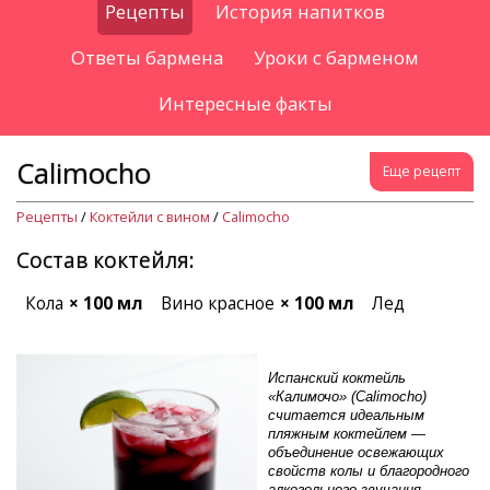
Рецепты
История напитков
Ответы бармена
Уроки с барменом
Интересные факты
Calimocho
Еще рецепт
Рецепты
/
Коктейли с вином
/
Calimocho
Состав коктейля:
Кола
× 100 мл
Вино красное
× 100 мл
Лед
Испанский коктейль
«Калимочо» (Calimocho)
считается идеальным
пляжным коктейлем —
объединение освежающих
свойств колы и благородного
алкогольного звучания.