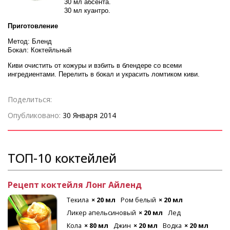
30 мл абсента.
30 мл куантро.
Приготовление
Метод: Бленд
Бокал: Коктейльный
Киви очистить от кожуры и взбить в блендере со всеми
ингредиентами. Перелить в бокал и украсить ломтиком киви.
Поделиться:
Опубликовано:
30 Января 2014
ТОП-10 коктейлей
Рецепт коктейля Лонг Айленд
Текила
× 20 мл
Ром белый
× 20 мл
Ликер апельсиновый
× 20 мл
Лед
Кола
× 80 мл
Джин
× 20 мл
Водка
× 20 мл