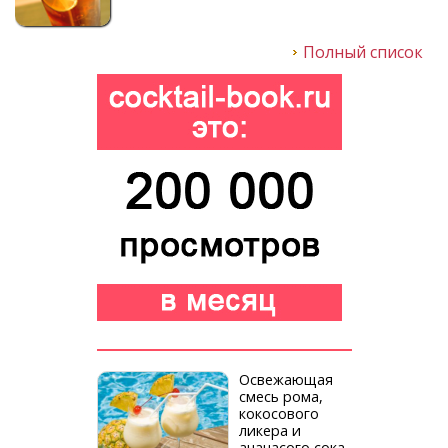
Полный список
Освежающая
смесь рома,
кокосового
ликера и
ананасого сока