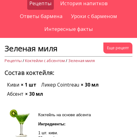
Рецепты
История напитков
Ответы бармена
Уроки с барменом
Интересные факты
Зеленая миля
Еще рецепт
Рецепты
/
Коктейли с абсентом
/
Зеленая миля
Состав коктейля:
Киви
× 1 шт
Ликер Cointreau
× 30 мл
Абсент
× 30 мл
Коктейль на основе абсента
Ингредиенты:
1 шт. киви.