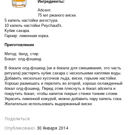
Ингредиенты:
Абсент.
75 мл ржаного виски.
5 капель настойки ангостура.
10 капель настойки Peychaud's.
Кубик сахара.
Гарнир: лимонная корка.
Приготовление
Метод: билд, стир
Бокал: олд-фэшенд
В бокале олд-фэшенд (не в бокале для смешивания, это часть
ритуала) растереть кубик сахара с несколькими каплями воды.
Добавить несколько кусочков льда, виски, горькие настойки.
Хорошо размешать и перелить во второй, хорошо охлажденный
бокал олд-фэшенд. Перед этим плеснуть в бокал абсента и
покрутить бокал, чтобы напиток покрыл стенки тонким слоем.
Украсить лимонной кожурой, можно добавить пару капель сока.
Желательно использовать выдержанный виски.
Поделиться:
Опубликовано:
30 Января 2014