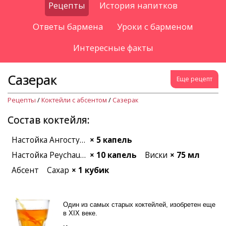
Рецепты
История напитков
Ответы бармена
Уроки с барменом
Интересные факты
Сазерак
Еще рецепт
Рецепты
/
Коктейли с абсентом
/
Сазерак
Состав коктейля:
Настойка Ангостура
× 5 капель
Настойка Peychaud's
× 10 капель
Виски
× 75 мл
Абсент
Сахар
× 1 кубик
Один из самых старых коктейлей, изобретен еще
в XIX веке.