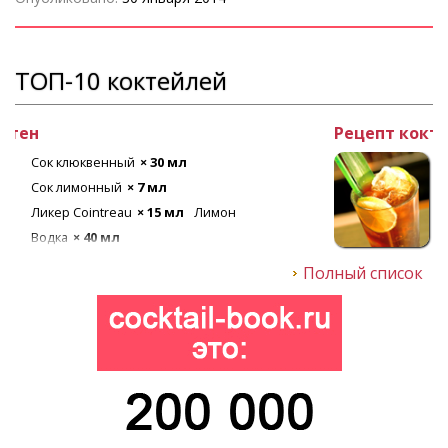
ТОП-10 коктейлей
Рецепт коктейля Лонг Айленд
Текила
× 20 мл
Ром белый
× 20 мл
Ликер апельсиновый
× 20 мл
Лед
Кола
× 80 мл
Джин
× 20 мл
Водка
× 20 мл
Полный список