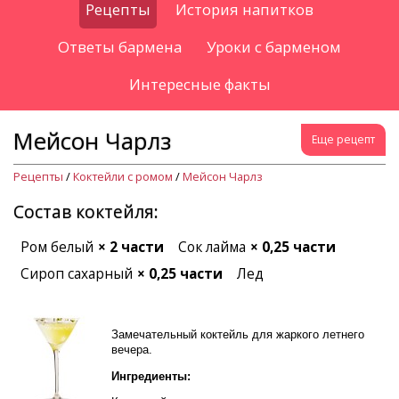
Рецепты
История напитков
Ответы бармена
Уроки с барменом
Интересные факты
Мейсон Чарлз
Еще рецепт
Рецепты
/
Коктейли с ромом
/
Мейсон Чарлз
Состав коктейля:
Ром белый
× 2 части
Сок лайма
× 0,25 части
Сироп сахарный
× 0,25 части
Лед
Замечательный коктейль для жаркого летнего
вечера.
Ингредиенты: