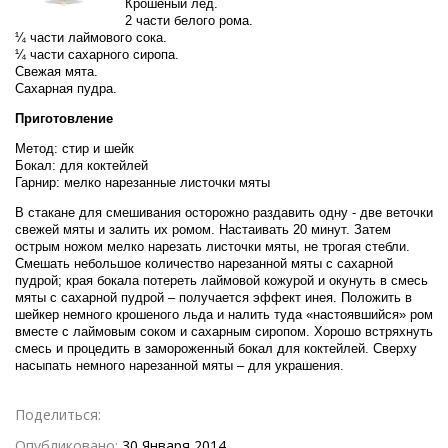
Крошеный лед.
2 части белого рома.
¼ части лаймового сока.
¼ части сахарного сиропа.
Свежая мята.
Сахарная пудра.
Приготовление
Метод: стир и шейк
Бокал: для коктейлей
Гарнир: мелко нарезанные листочки мяты
В стакане для смешивания осторожно раздавить одну - две веточки
свежей мяты и залить их ромом. Настаивать 20 минут. Затем
острым ножом мелко нарезать листочки мяты, не трогая стебли.
Смешать небольшое количество нарезанной мяты с сахарной
пудрой; края бокала потереть лаймовой кожурой и окунуть в смесь
мяты с сахарной пудрой – получается эффект инея. Положить в
шейкер немного крошеного льда и налить туда «настоявшийся» ром
вместе с лаймовым соком и сахарным сиропом. Хорошо встряхнуть
смесь и процедить в замороженный бокал для коктейлей. Сверху
насыпать немного нарезанной мяты – для украшения.
Поделиться:
Опубликовано:
30 Января 2014