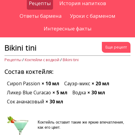
Рецепты
История напитков
Ответы бармена
Уроки с барменом
Интересные факты
Bikini tini
Еще рецепт
Рецепты
/
Коктейли с водкой
/
Bikini tini
Состав коктейля:
Сироп Passion
× 10 мл
Сауэр-микс
× 20 мл
Ликер Blue Curacao
× 5 мл
Водка
× 30 мл
Сок ананасовый
× 30 мл
Коктейль оставит такие же яркие впечатления,
как его цвет.